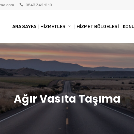
rma.com
0543 342 11 10
ANA SAYFA
HİZMETLER
HİZMET BÖLGELERİ
KON
Ağır Vasıta Taşıma