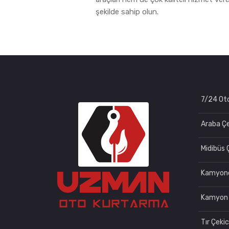
şekilde sahip olun.
7/24 Oto
Araba Çe
Midibüs 
Kamyone
Kamyon 
Tır Çekic