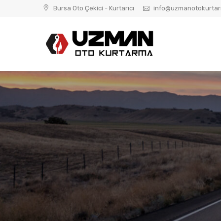
Skip
Bursa Oto Çekici - Kurtarıcı
info@uzmanotokurta
to
content