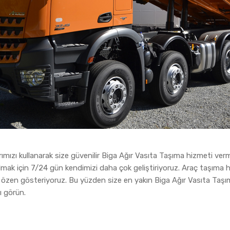
mızı kullanarak size güvenilir Biga Ağır Vasıta Taşıma hizmeti verm
olmak için 7/24 gün kendimizi daha çok geliştiriyoruz. Araç taşıma 
a özen gösteriyoruz. Bu yüzden size en yakın Biga Ağır Vasıta Taşım
ı görün.