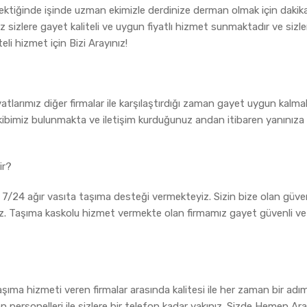
ektiğinde işinde uzman ekimizle derdinize derman olmak için dakikal
 sizlere gayet kaliteli ve uygun fiyatlı hizmet sunmaktadır ve sizle
li hizmet için Bizi Arayınız!
iyatlarımız diğer firmalar ile karşılaştırdığı zaman gayet uygun kalmak
kibimiz bulunmakta ve iletişim kurduğunuz andan itibaren yanınıza g
ir?
e 7/24 ağır vasıta taşıma desteği vermekteyiz. Sizin bize olan güve
ız. Taşıma kaskolu hizmet vermekte olan firmamız gayet güvenli ve k
aşıma hizmeti veren firmalar arasında kalitesi ile her zaman bir a
n personelleri ile sizlere bir telefon kadar yakınız. Sizde Hemen Ara